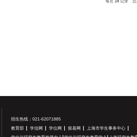
每页
14
记录
总
招生热线：021-62071885
教育部
学信网
学位网
留基网
上海市学生事务中心